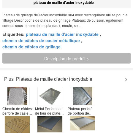
plateau de maille d'acier inoxydable
Plateau de grillage de l'acier inoxydable 304 avec rectangulaire utilisé pour le
filtrage Descriptions de plateau de grillage Plateaux de cuisson, également
connus sous le nom de les plateaux, moule, se ...
Étiquettes:
plateau de maille d'acier inoxydable
,
chemin de câbles de casier métallique
,
chemin de câbles de grillage
Description de produit >
Plus
Plateau de maille d'acier inoxydable
Chemin de câbles
Métal Perforatted
Plateau perforé
perforé de casier
de four de plateau
de portion de
métallique en
de maille de
cuisson en métal
métal, plaque de
l'acier inoxydable
pour le four,
cuisson d'acier
316 faisant
plateau de
inoxydable pour
l'épaisseur cuire
nourriture d'acier