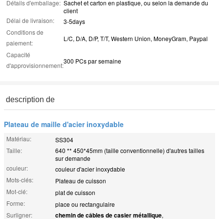
Détails d'emballage:
Sachet et carton en plastique, ou selon la demande du
client
Délai de livraison:
3-5days
Conditions de
L/C, D/A, D/P, T/T, Western Union, MoneyGram, Paypal
paiement:
Capacité
300 PCs par semaine
d'approvisionnement:
description de
Plateau de maille d'acier inoxydable
Matériau:
SS304
Taille:
640 ** 450*45mm (taille conventionnelle) d'autres tailles
sur demande
couleur:
couleur d'acier inoxydable
Mots-clés:
Plateau de cuisson
Mot-clé:
plat de cuisson
Forme:
place ou rectangulaire
Surligner:
chemin de câbles de casier métallique
,