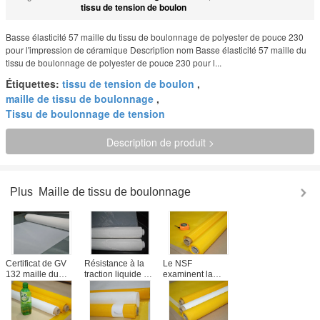
tissu de tension de boulon
Basse élasticité 57 maille du tissu de boulonnage de polyester de pouce 230
pour l'impression de céramique Description nom Basse élasticité 57 maille du
tissu de boulonnage de polyester de pouce 230 pour l...
Étiquettes:
tissu de tension de boulon
,
maille de tissu de boulonnage
,
Tissu de boulonnage de tension
Description de produit >
Plus
Maille de tissu de boulonnage
Certificat de GV
Résistance à la
Le NSF
132 maille du
traction liquide de
examinent la
tissu de
tissu de
maille jaune de
boulonnage de
boulonnage de
tissu de
polyester de
polyester de
boulonnage de
pouce 73 pour
filtration avec la
polyester de 65