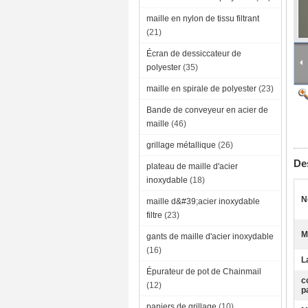
maille en nylon de tissu filtrant
(21)
Écran de dessiccateur de
polyester
(35)
maille en spirale de polyester
(23)
Bande de conveyeur en acier de
maille
(46)
grillage métallique
(26)
Des
plateau de maille d'acier
inoxydable
(18)
N
maille d&#39;acier inoxydable
filtre
(23)
M
gants de maille d'acier inoxydable
(16)
L
Épurateur de pot de Chainmail
c
(12)
p
paniers de grillage
(10)