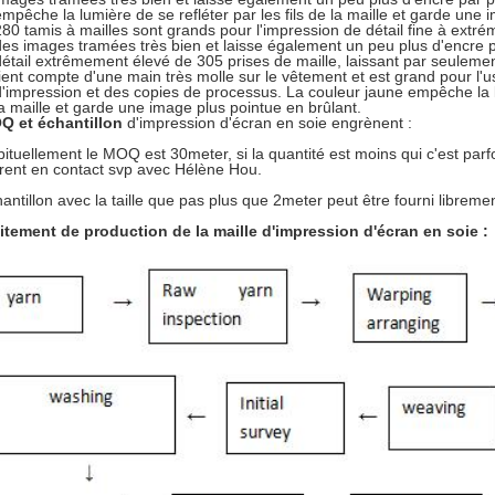
empêche la lumière de se refléter par les fils de la maille et garde une 
280 tamis à mailles sont grands pour l'impression de détail fine à extré
des images tramées très bien et laisse également un peu plus d'encre p
détail extrêmement élevé de 305 prises de maille, laissant par seulem
tient compte d'une main très molle sur le vêtement et est grand pour 
d'impression et des copies de processus. La couleur jaune empêche la lu
la maille et garde une image plus pointue en brûlant.
Q et échantillon
d'impression d'écran en soie engrènent :
ituellement le MOQ est 30meter, si la quantité est moins qui c'est p
rent en contact svp avec Hélène Hou.
antillon avec la taille que pas plus que 2meter peut être fourni libremen
itement de production de la maille d'impression d'écran en soie :