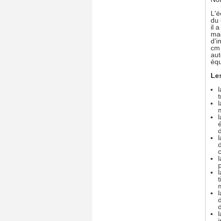
L'é
du 
il 
mac
d'i
cm 
aut
équ
Le
l