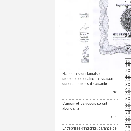
1. 
qua
la 
la 
typ
rés
les
Spé
C
(P
15
18
20
N'apparaissent jamais le
25
problème de qualité, la livraison
30
opportune, très satisfaisante.
30
40
—— Eric
50
50
60
L'argent et les trésors seront
60
abondants
73
—— Yee
80
80
85
Entreprises d'intégrité, garantie de