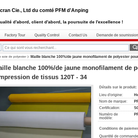
cran Cie., Ltd du comté PFM d'Anping
ualité d'abord, client d'abord, la poursuite de l'excellence !
Factory Tour
Quality Control
Contact Us
Demande de soumissio
Maille blanche 100%/de jaune monofilament de polyester pour 
n soie de polyester
ille blanche 100%/de jaune monofilament de p
impression de tissus 120T - 34
Détails sur le produit:
Lieu d'origine:
He
Nom de marque:
P
Certification:
S
Numéro de
P
modèle:
Conditions de paiemen
Quantité de commande