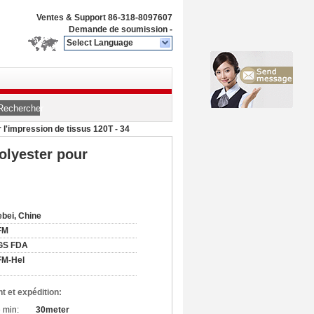
Ventes & Support
86-318-8097607
Demande de soumission
-
Select Language
n
Rechercher
l'impression de tissus 120T - 34
olyester pour
bei, Chine
FM
GS FDA
FM-Hel
t et expédition:
 min:
30meter