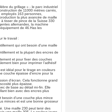
bre du grillage » - le parc industriel
onstruction de 11000 mètres carrés,
és, employés 163 personnes,
production la plus avancée de maille
à tisser de pince de la Suisse 330
igentes allemandes, la machine
e équipement de 46.Has les
r le travail :
tillement qui ont besoin d'une maille
ntillement et la plupart des encres de
tement et pour fixer des couches
alement bien pour imprimer l'adhésif
 est idéal pour le tirage en couleurs
une couche épaisse d'encre pour la
ression d'écran. Cela fonctionne grand
scosité plus épaisse.
ec de base au détail mi-fin. Elle
illant bien avec des encres plus
nt besoin d'une couche plus mince
lus minces et est une bonne grosseur
vé. Une maille 230 peut tenir des
uis une maille 305. La couleur jaune