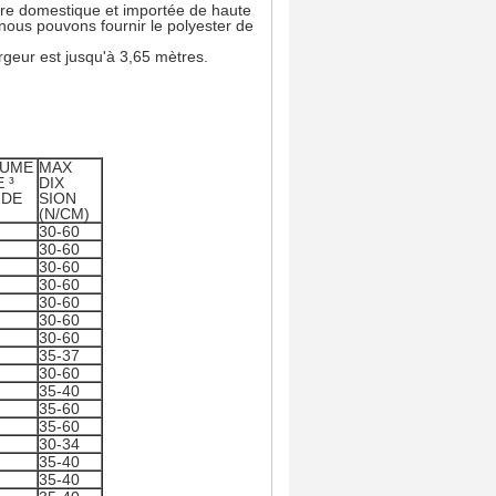
ière domestique et importée de haute
, nous pouvons fournir le polyester de
argeur est jusqu'à 3,65 mètres.
LUME
MAX
E ³
DIX
 DE
SION
(N/CM)
30-60
30-60
30-60
30-60
30-60
30-60
30-60
35-37
30-60
35-40
35-60
35-60
30-34
35-40
35-40