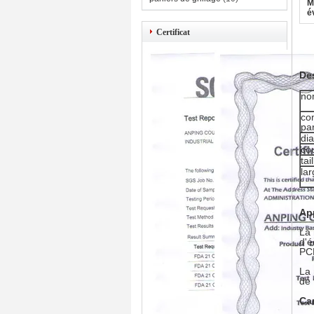
M
é
Certificat
De
no
co
pa
dia
co
tai
la
Ap
La 
d'é
PCB
La 
de 
Car