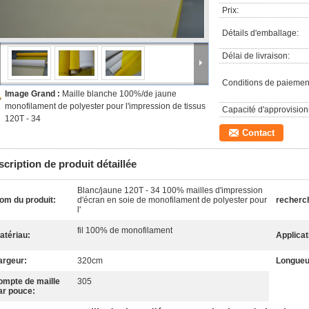
Prix:
Détails d'emballage:
Délai de livraison:
Conditions de paiemen
Image Grand :
Maille blanche 100%/de jaune
monofilament de polyester pour l'impression de tissus
Capacité d'approvisio
120T - 34
Contact
cription de produit détaillée
Blanc/jaune 120T - 34 100% mailles d'impression
om du produit:
d'écran en soie de monofilament de polyester pour
recherc
l'
fil 100% de monofilament
atériau:
Applicat
argeur:
320cm
Longueu
ompte de maille
305
ar pouce: