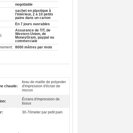
negotiable
sachet en plastique à
l'intérieur, 2 à 10 petits
pains dans un carton
En 7 jours ouvrables
Assurance de T/T, de
Western Union, de
t:
MoneyGram, paypal ou
commerciale
nnement:
8000 mètres par mois
tissu de maille de polyester
he chaude:
d'impression d'écran de
micron
Écrans d'impression de
ion:
tissus
r:
30-70meter par petit pain