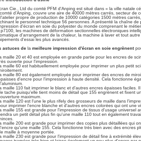
cran Cie., Ltd du comté PFM d'Anping est situé dans « la ville natale célè
comté d'Anping, couvre une aire de 40000 mètres carrés, secteur de c
a l'atelier propre de production de 10000 catégories 1500 mètres carr
hinant le personnel technique 56 personnes. A présenté la chaîne de 
mpression d'écran en soie du polyester du monde comprenant le métier 
p7100, les machines de déformation sectionnelles électroniques intell
omatique d'arrangement de la chaleur, la machine à laver et tout autr
ipements d'essai les plus avancés.
s astuces de
la
meilleure impression d'écran en soie engrènent
pou
la maille 20 et 40 est employée en grande partie pour les encres de scin
très ouverte pour l'impression.
la maille 60 est habituellement employée pour imprimer un plus petit sci
miroitement.
la maille 80 est également employée pour imprimer des encres de miroi
épaisses d'encre pour l'impression à haute densité. Cela fonctionne ég
d'aluminium.
a maille 110 fait imprimer le blanc et d'autres encres épaisses faciles. Il
de tache puisqu'elle tient moins de détail que 155 engrènent et fixent 
couverture maximum.
la maille 120 est l'une le plus rifely des grosseurs de maille dans l'imp
pour imprimer l'encre blanche et d'autres encres colorées qui ont une vi
la maille 155 est grande pour l'impression de tissus d'usage universel av
tiendra un petit détail plus fin qu'une maille 110 tout en également trava
minces.
la maille 200 est grande pour imprimer des copies plus détaillées qui o
d'encre qu'une maille 155. Cela fonctionne très bien avec des encres p
de maille à moyenne portée.
la maille 230 est grande pour l'impression de détail fine à extrémité éle
images tramées très bien et laisse également un peu plus d'encre par p