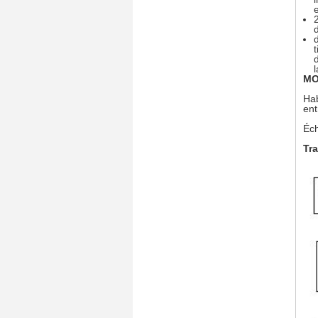
MO
Hab
ent
Éch
Tra