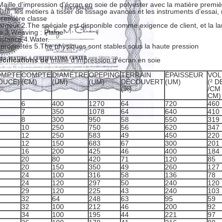
Maille d'impression d'écran en soie de polyester avec la matière prem
lité, les métiers à tisser de tissage avancés et les instruments d'essai
première classe
largeur 2.The spéciale est disponible comme exigence de client, et la l
e 3.Weaving : Plaine
istance 4.Water.
 propriétés 5.The physiques sont stables sous la haute pression
cifications de
maille d'impression d'écran en soie
OMPTE
COMPTE
DIAMÈTRE
OPEPING
TERRAIN
ÉPAISSEUR
VO
OUCE)
(CM)
(UM)
(UM)
DÉCOUVERT
(UM)
(² D
(%)
/CM
CM)
6
400
1270
64
720
460
7
350
1078
64
640
410
8
300
950
58
550
319
10
250
750
56
620
347
12
250
583
49
450
220
12
150
683
67
300
201
16
200
425
46
400
184
20
80
420
71
120
85
20
150
350
49
260
127
24
100
316
58
136
78
24
120
297
50
240
120
29
120
225
43
240
103
32
64
248
63
95
59
32
100
212
46
200
92
34
100
195
44
221
97