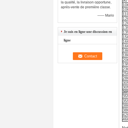
90
la qualité, la livraison opportune,
10
après-vente de première classe.
10
11
—— Mario
12
12
13
Je suis en ligne une discussion en
13
15
ligne
16
16
18
18
20
19
23
25
28
30
30
30
35
35
38
38
42
46
No