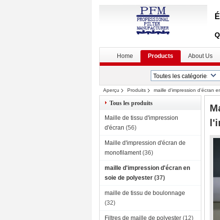
É
Q
Home
Products
About Us
Aperçu
Produits
maille d'impression d'écran e
Tous les produits
Ma
Maille de tissu d'impression
l'
d'écran
(56)
Maille d'impression d'écran de
monofilament
(36)
maille d'impression d'écran en
soie de polyester
(37)
maille de tissu de boulonnage
(32)
Filtres de maille de polyester
(12)