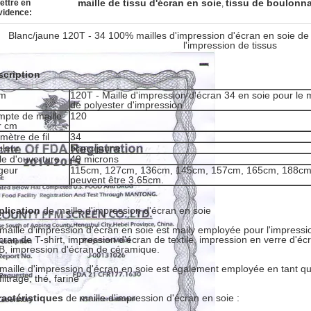
maille de tissu d'écran en soie
tissu de boulonn
ettre en
,
vidence:
Blanc/jaune 120T - 34 100% mailles d'impression d'écran en soie de
l'impression de tissus
scription
m
120T - Maille d'impression d'écran 34 en soie pour le
de polyester d'impression
mpte de maille
120
r cm
mètre de fil
34
uleur
blanc/jaune
lle d'ouverture
49 microns
rgeur
115cm, 127cm, 136cm, 145cm, 157cm, 165cm, 188cm,
peuvent être 3.65cm.
plication
de
maille d'impression d'écran en soie
maille d'impression d'écran en soie est maily employée pour l'impressio
cran de T-shirt, impression d'écran de textile, impression en verre d'éc
, impression d'écran de céramique.
maille d'impression d'écran en soie est également employée en tant que 
filtrage, thé, farine
actéristiques
de maille d'impression d'écran en soie :