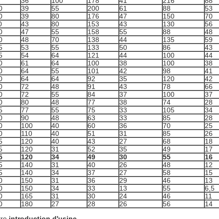
36
100
178
41
216
88
0
39
55
200
61
88
53
0
39
80
176
47
150
70
0
43
80
153
43
130
56
0
47
55
158
55
88
48
0
48
70
138
44
135
59
5
53
55
133
50
86
43
5
54
64
121
44
100
44
0
61
64
100
38
100
38
0
64
55
101
42
98
41
0
64
64
92
35
120
42
0
72
48
91
43
78
66
0
72
55
84
37
100
37
0
80
48
77
38
74
28
5
77
55
75
33
105
34
0
90
48
63
33
85
28
0
100
40
60
36
70
25
0
110
40
51
31
85
26
5
120
40
43
27
68
18
5
120
31
52
35
49
17
5
120
34
49
30
55
16
5
140
31
40
26
48
12
5
140
34
37
27
58
15
0
150
31
36
29
46
13
0
150
34
33
13
55
6,5
0
165
31
30
24
46
11
0
180
27
28
26
56
14
tre
introduction d'usine