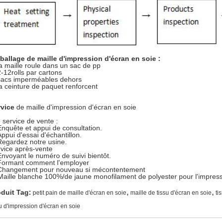
allage de maille d'impression d'écran en soie :
la maille roule dans un sac de pp
2-12rolls par cartons
sacs imperméables dehors
la ceinture de paquet renforcent
rvice
de maille d'impression d'écran en soie
 service de vente :
Enquête et appui de consultation.
Appui d'essai d'échantillon.
Regardez notre usine.
vice après-vente
Envoyant le numéro de suivi bientôt.
Formant comment l'employer
Changement pour nouveau si mécontentement
,
,
duit Tag:
petit pain de maille d'écran en soie
maille de tissu d'écran en soie
ti
su d'impression d'écran en soie