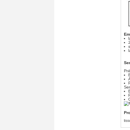
Emb
Se
Pré
Ser
Pro
tis