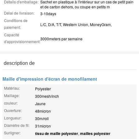
Détails d'emballage:
Sachet en plastique à l'intérieur sur un cas de petit pain
et de carton dehors, ou coupe en petits m
Délai de livraison:
3-10days
Conditions de
L/C, D/A, T/T, Western Union, MoneyGram,
paiement:
Capacité
3000meters par semaine
d'approvisionnement:
description de
Maille d'impression d'écran de monofilament
Matériau:
Polyester
Maillage:
300mesh/inch
couleur:
Jaune
Ouverture:
48micron
Longueur:
30m/roll
Diamètre de fil:
31micron
Surligner:
tissu de maille polyester
,
mailles polyester