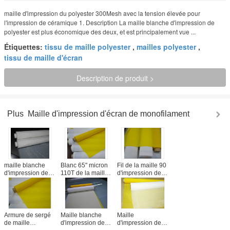
maille d'impression du polyester 300Mesh avec la tension élevée pour
l'impression de céramique 1. Description La maille blanche d'impression de
polyester est plus économique des deux, et est principalement vue ...
Étiquettes:
tissu de maille polyester
,
mailles polyester
,
tissu de maille d'écran
Description de produit >
Plus
Maille d'impression d'écran de monofilament
maille blanche
Blanc 65" micron
Fil de la maille 90
d'impression de
110T de la maille
d'impression de
polyester de 100
51 d'impression
polyester de FDA
microns pour
de polyester pour
48T, tamis à
l'impression en
la carte
mailles 230 pour
céramique
PCB/verre,
l'impression en
écologique
verre
Armure de sergé
Maille blanche
Maille
de maille
d'impression de
d'impression de