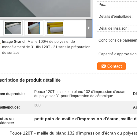
Prix:
Détails d'emballage:
Délai de livraison:
Conditions de paiemen
Image Grand :
Maille 100% de polyester de
monofilament de 31 fils 120T - 31 sans la préparation
de surface
Capacité d'approvisio
Contact
cription de produit détaillée
Pouce 120T - maille du blanc 132 d'impression d'écran
om du produit:
Di
du polyester 31 pour l'impression de céramique
300
aille/pouce:
Ap
petit pain de maille d'impression d'écran
maille 
ettre en
,
vidence:
uce 120T - maille du blanc 132 d'impression d'écran du polyester