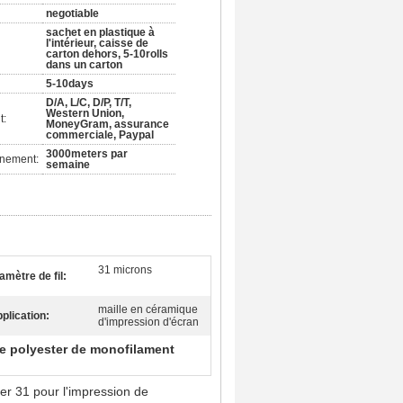
negotiable
sachet en plastique à
l'intérieur, caisse de
carton dehors, 5-10rolls
dans un carton
5-10days
D/A, L/C, D/P, T/T,
Western Union,
t:
MoneyGram, assurance
commerciale, Paypal
3000meters par
nnement:
semaine
31 microns
amètre de fil:
maille en céramique
plication:
d'impression d'écran
de polyester de monofilament
 31 pour l'impression de