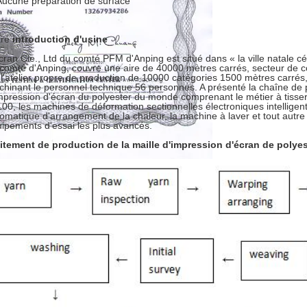
Aucune préparation de surface
tre
introduction d'usine
cran Cie., Ltd du comté PFM d'Anping est situé dans « la ville natale célè
comté d'Anping, couvre une aire de 40000 mètres carrés, secteur de c
a l'atelier propre de production de 10000 catégories 1500 mètres carr
hinant le personnel technique 56 personnes. A présenté la chaîne de 
mpression d'écran du polyester du monde comprenant le métier à tisse
00, les machines de déformation sectionnelles électroniques intellige
omatique d'arrangement de la chaleur, la machine à laver et tout autr
ipements d'essai les plus avancés.
itement de production de la maille d'impression d'écran de polyes