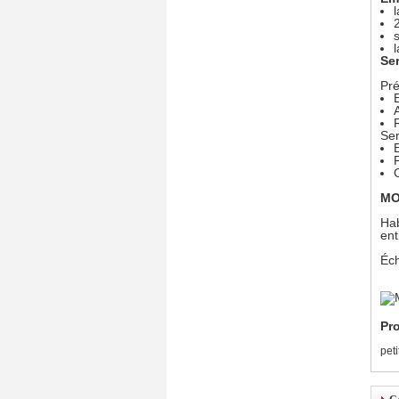
Se
Pré
Ser
MO
Hab
ent
Éch
Pro
pet