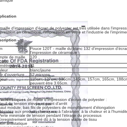
ramique
plication
maille d'impression d'écran de polyester est très utilisée dans l'impressi
mpression en céramique, l'impression en verre et l'industrie de l'imprim
scription
m
Pouce 120T - maille du blanc 132 d'impression d'écra
l'impression de céramique
mpte de maille
120
r cm
mètre de fil
31
uleur
blanc/jaune
lle d'ouverture
52 microns
rgeur
115cm, 127cm, 136cm, 145cm, 157cm, 165cm, 188cm
peuvent être 3.65cm.
actéristiques
de maille d'impression d'écran de polyester :
Seuil de tension élevée et point d'arrêt
haut module, bas fils de polyesters de monofilament d'élongation
Résistez aux produits chimiques, à l'abrasion, à la chaleur et à l'humidit
Perte minimale de tension pendant l'étirage du processus
Enregistrement amélioré dû à la tension stable de tissu
Bon antistatique