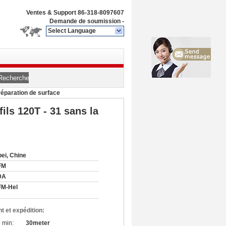
Ventes & Support
86-318-8097607
Demande de soumission
-
Select Language
n
Rechercher
réparation de surface
ils 120T - 31 sans la
ei, Chine
FM
DA
FM-Hel
t et expédition:
 min:
30meter