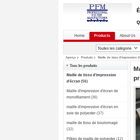
É
Q
Home
Products
About Us
Aperçu
Produits
Maille de tissu d'impression d
Tous les produits
Ma
Maille de tissu d'impression
pr
d'écran
(56)
Maille d'impression d'écran de
monofilament
(36)
maille d'impression d'écran en
soie de polyester
(37)
maille de tissu de boulonnage
(32)
Filtres de maille de polyester
(12)