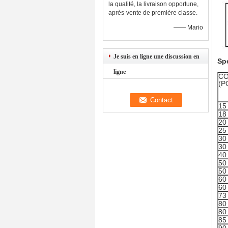
la qualité, la livraison opportune,
après-vente de première classe.
—— Mario
Je suis en ligne une discussion en
Spé
ligne
C
(P
15
18
20
25
30
30
40
50
50
60
60
73
80
80
85