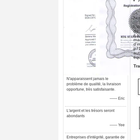
No
L'é
du 
il 
mac
d'i
p71
aut
équ
Tra
N'apparaissent jamais le
problème de qualité, la livraison
opportune, très satisfaisante.
—— Eric
L'argent et les trésors seront
abondants
—— Yee
Entreprises d'intégrité, garantie de