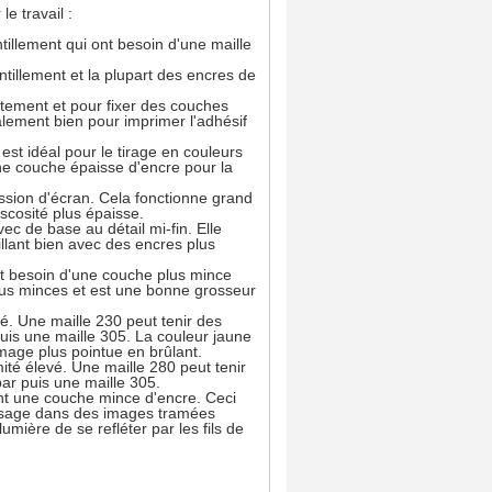
le travail :
tillement qui ont besoin d'une maille
ntillement et la plupart des encres de
tement et pour fixer des couches
alement bien pour imprimer l'adhésif
 est idéal pour le tirage en couleurs
une couche épaisse d'encre pour la
ression d'écran. Cela fonctionne grand
scosité plus épaisse.
ec de base au détail mi-fin. Elle
illant bien avec des encres plus
nt besoin d'une couche plus mince
lus minces et est une bonne grosseur
vé. Une maille 230 peut tenir des
uis une maille 305. La couleur jaune
image plus pointue en brûlant.
mité élevé. Une maille 280 peut tenir
ar puis une maille 305.
ent une couche mince d'encre. Ceci
l'usage dans des images tramées
mière de se refléter par les fils de