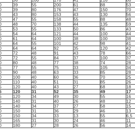
36
100
178
41
216
88
0
39
55
200
61
88
53
0
39
80
176
47
150
70
0
43
80
153
43
130
56
0
47
55
158
55
88
48
0
48
70
138
44
135
59
5
53
55
133
50
86
43
5
54
64
121
44
100
44
0
61
64
100
38
100
38
0
64
55
101
42
98
41
0
64
64
92
35
120
42
0
72
48
91
43
78
66
0
72
55
84
37
100
37
0
80
48
77
38
74
28
5
77
55
75
33
105
34
0
90
48
63
33
85
28
0
100
40
60
36
70
25
0
110
40
51
31
85
26
5
120
40
43
27
68
18
5
120
31
52
35
49
17
5
120
34
49
30
55
16
5
140
31
40
26
48
12
5
140
34
37
27
58
15
0
150
31
36
29
46
13
0
150
34
33
13
55
6,5
0
165
31
30
24
46
11
0
180
27
28
26
56
14