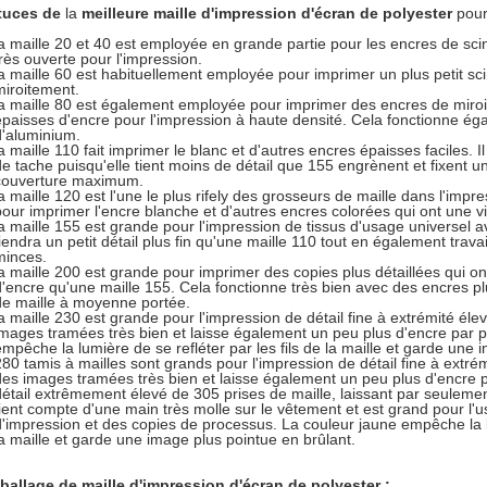
tuces de
la
meilleure maille d'impression d'écran de polyester
pour 
la maille 20 et 40 est employée en grande partie pour les encres de scin
très ouverte pour l'impression.
la maille 60 est habituellement employée pour imprimer un plus petit sci
miroitement.
la maille 80 est également employée pour imprimer des encres de miroi
épaisses d'encre pour l'impression à haute densité. Cela fonctionne ég
d'aluminium.
a maille 110 fait imprimer le blanc et d'autres encres épaisses faciles. Il
de tache puisqu'elle tient moins de détail que 155 engrènent et fixent 
couverture maximum.
la maille 120 est l'une le plus rifely des grosseurs de maille dans l'imp
pour imprimer l'encre blanche et d'autres encres colorées qui ont une vi
la maille 155 est grande pour l'impression de tissus d'usage universel av
tiendra un petit détail plus fin qu'une maille 110 tout en également trava
minces.
la maille 200 est grande pour imprimer des copies plus détaillées qui o
d'encre qu'une maille 155. Cela fonctionne très bien avec des encres p
de maille à moyenne portée.
la maille 230 est grande pour l'impression de détail fine à extrémité éle
images tramées très bien et laisse également un peu plus d'encre par p
empêche la lumière de se refléter par les fils de la maille et garde une 
280 tamis à mailles sont grands pour l'impression de détail fine à extré
des images tramées très bien et laisse également un peu plus d'encre p
détail extrêmement élevé de 305 prises de maille, laissant par seulem
tient compte d'une main très molle sur le vêtement et est grand pour 
d'impression et des copies de processus. La couleur jaune empêche la lu
la maille et garde une image plus pointue en brûlant.
allage de maille d'impression d'écran de polyester :