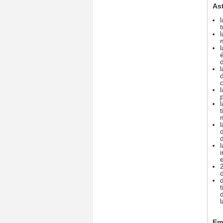
As
l
Emb