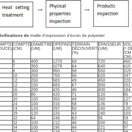
cifications
de
maille d'impression d'écran de polyester
OMPTE
COMPTE
DIAMÈTRE
OPEPING
TERRAIN
ÉPAISSEUR
VO
OUCE)
(CM)
(UM)
(UM)
DÉCOUVERT
(UM)
(² D
(%)
/CM
CM)
6
400
1270
64
720
460
7
350
1078
64
640
410
8
300
950
58
550
319
10
250
750
56
620
347
12
250
583
49
450
220
12
150
683
67
300
201
16
200
425
46
400
184
20
80
420
71
120
85
20
150
350
49
260
127
24
100
316
58
136
78
24
120
297
50
240
120
29
120
225
43
240
103
32
64
248
63
95
59
32
100
212
46
200
92
34
100
195
44
221
97