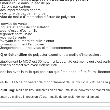
la maille roule dans un sac de pp
2-12rolls par cartons
sacs imperméables dehors
la ceinture de paquet renforcent
rvice
de maille d'impression d'écran de polyester
 service de vente :
Enquête et appui de consultation.
Appui d'essai d'échantillon.
Regardez notre usine.
vice après-vente
Envoyant le numéro de suivi bientôt.
Formant comment l'employer
Changement pour nouveau si mécontentement
Q et échantillon
de polyester examinent la maille d'impression :
ituellement le MOQ est 30meter, si la quantité est moins qui c'est p
rent en contact svp avec Hélène Hou.
antillon avec la taille que pas plus que 2meter peut être fourni libremen
,
duit Tag:
Maille de tissu d'impression d'écran
maille de polyester de monofilam
,
it pain de maille d'impression d'écran
maille de polyester de monofilament