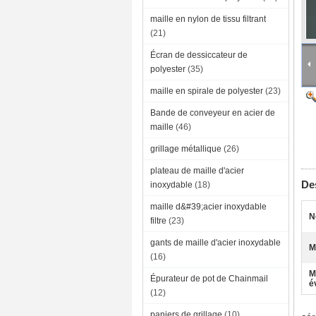
maille en nylon de tissu filtrant
(21)
Écran de dessiccateur de
polyester
(35)
maille en spirale de polyester
(23)
Bande de conveyeur en acier de
maille
(46)
grillage métallique
(26)
plateau de maille d'acier
Des
inoxydable
(18)
maille d&#39;acier inoxydable
N
filtre
(23)
gants de maille d'acier inoxydable
M
(16)
M
Épurateur de pot de Chainmail
é
(12)
Po
paniers de grillage
(10)