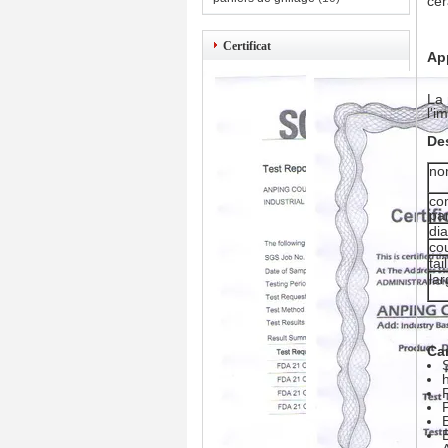
cé
Certificat
Ap
La 
l'i
De
no
co
pa
dia
co
tai
la
Car