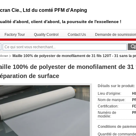
cran Cie., Ltd du comté PFM d'Anping
ualité d'abord, client d'abord, la poursuite de l'excellence !
Factory Tour
Quality Control
Contact Us
Demande de soumissio
Maille 100% de polyester de monofilament de 31 fils 120T - 31 sans la p
'écran
ille 100% de polyester de monofilament de 31 f
éparation de surface
Détails sur le produit:
Lieu d'origine:
Hb
Nom de marque:
P
Certification:
F
Numéro de
P
modèle:
Conditions de paiemen
Quantité de commande